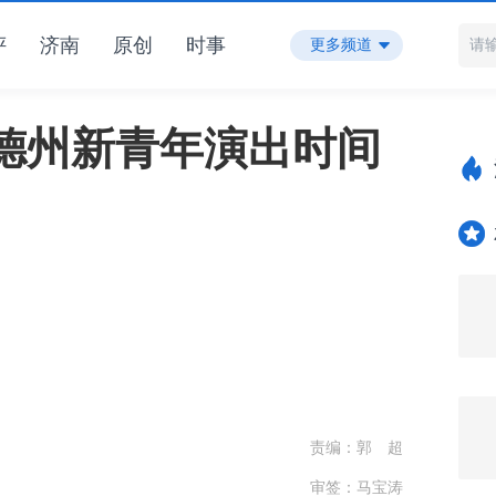
评
济南
原创
时事
更多频道
6德州新青年演出时间
责编：郭 超
审签：马宝涛