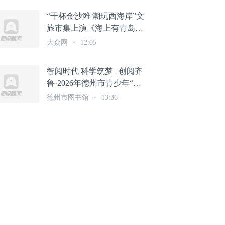
“干杯金沙滩 潮玩西海岸”文
旅市集上演《海上有青岛》
限定快闪演出
大众网
·
12:05
智阅时代 科学筑梦 | 创阅齐
鲁·2026年德州市青少年“科
学奇想汇”故事大赛成功举办
德州市图书馆
·
13:36