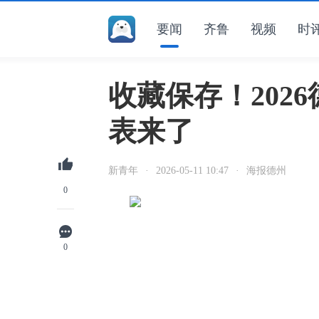
要闻
齐鲁
视频
时
收藏保存！202
表来了
新青年
·
2026-05-11 10:47
·
海报德州
0
0