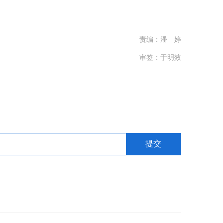
责编：潘 婷
审签：于明效