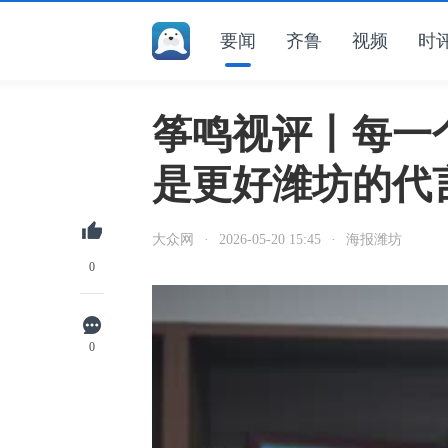
要闻
齐鲁
视频
时
筝鸣视评丨每一
是更好潍坊的代
大众网
·
2026-05-20 15:45
·
海报潍坊
0
0