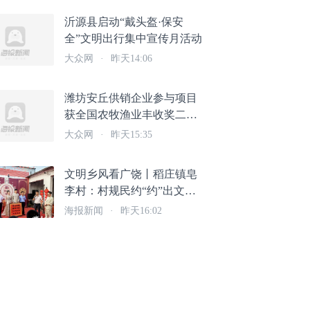
沂源县启动“戴头盔·保安
全”文明出行集中宣传月活动
大众网
·
昨天14:06
潍坊安丘供销企业参与项目
获全国农牧渔业丰收奖二等
奖
大众网
·
昨天15:35
文明乡风看广饶丨稻庄镇皂
李村：村规民约“约”出文明
新风 简朴婚礼“简”出幸福成
海报新闻
·
昨天16:02
色