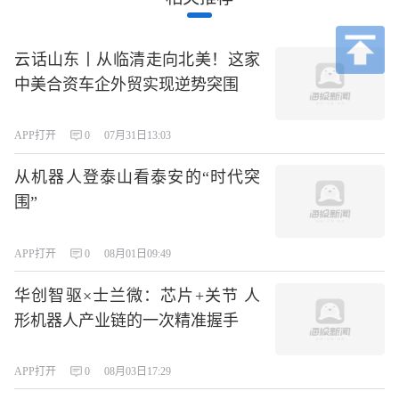
云话山东丨从临清走向北美！这家
中美合资车企外贸实现逆势突围
APP打开
0
07月31日13:03
从机器人登泰山看泰安的“时代突
围”
APP打开
0
08月01日09:49
华创智驱×士兰微：芯片+关节 人
形机器人产业链的一次精准握手
APP打开
0
08月03日17:29