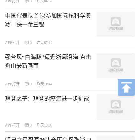
APP打开
0
昨天06:32
中国代表队首次参加国际核科学奥
赛，获一金三银
APP打开
0
昨天07:16
强台风“白海豚”逼近浙闽沿海 直击
舟山最新画面
APP打开
0
昨天10:44
拜登之子：拜登的癌症进一步扩散
APP打开
0
昨天13:03
明日之星冠军杯决赛因台风取消 U