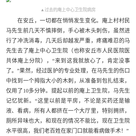
▲过去的庵上中心卫生院病房
在安丘，一切都在悄悄发生变化。庵上村村民
马先生前几天不慎摔倒，手心被木头刺伤，虽然进
行了冲洗消毒，几天后却越发严重，疼痛难忍的马
先生去了庵上中心卫生院（也称安丘市人民医院医
共体庵上分院），“来到这我就放心了，肯定没事
了。”果然，经过医护的专业处理，在马先生的伤口
中找到一个拇指大小的木刺，从准备到包扎结束，
仅用了10多分钟。提起以前的庵上卫生院，马先生
记忆犹新。“这里以前是平房，不论是买药还是输
液、看病，所有人都挤在一个大厅里，特别拥挤，
厕所异味也大，和现在的情况不能比，现在卫生院
水平很高，我们老百姓在家门口就能看病做手术！”