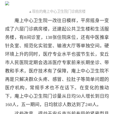
▲现在的庵上中心卫生院门诊病房楼
庵上中心卫生院一改往日模样，平房摇身一变
成了六层门诊病房楼，还建起公共卫生楼和生活服
务楼，有8间诊室，138张住院床位，还有中医推拿
针灸室、规范化实验室、输液大厅等单独空间。硬
环境上升的同时，医疗专业水平也拔节生长，安丘
市人民医院定期会选派医疗专家前来长期坐诊、带
教和手术，医疗技术有了保障，庵上中心卫生院不
再是只解决群众头疼、感冒、拉肚子等简单问题的
医疗机构，常规手术也不在话下。在变化的推动
下，庵上中心卫生院门诊量从日均50人增长到日均
160人，五一期间，日均就诊人数达到了240人。
这些改变，得益于安丘市当前布局的紧密型县