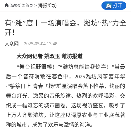
打开
> 海报潍坊
海报新闻首页
有“潍”度丨一场演唱会，潍坊“热”力全
开！
大众网
2025-05-04 13:48
大众网记者 姚双玉 潍坊报道
“舞台视野很棒！”“潍坊总能给我惊喜！”当最
后一个音符消散在暮色中，2025潍坊风筝嘉年华
·“筝筝日上 青春飞扬”群星演唱会落下帷幕，绚丽的
舞台灯光、激昂的音乐旋律、热烈的欢呼喝彩，交
织成一幅难忘的城市画卷。这场视听盛宴，吸引了
上万人齐聚潍坊，让这座以深厚农业与工业底蕴著
称的城市，成为了欢乐与激情的海洋。