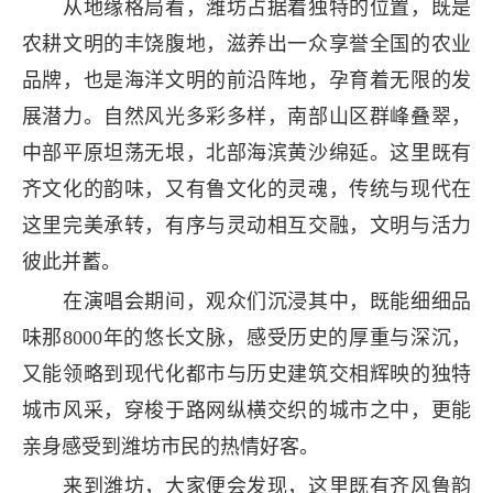
从地缘格局看，潍坊占据着独特的位置，既是
农耕文明的丰饶腹地，滋养出一众享誉全国的农业
品牌，也是海洋文明的前沿阵地，孕育着无限的发
展潜力。自然风光多彩多样，南部山区群峰叠翠，
中部平原坦荡无垠，北部海滨黄沙绵延。这里既有
齐文化的韵味，又有鲁文化的灵魂，传统与现代在
这里完美承转，有序与灵动相互交融，文明与活力
彼此并蓄。
在演唱会期间，观众们沉浸其中，既能细细品
味那8000年的悠长文脉，感受历史的厚重与深沉，
又能领略到现代化都市与历史建筑交相辉映的独特
城市风采，穿梭于路网纵横交织的城市之中，更能
亲身感受到潍坊市民的热情好客。
来到潍坊，大家便会发现，这里既有齐风鲁韵