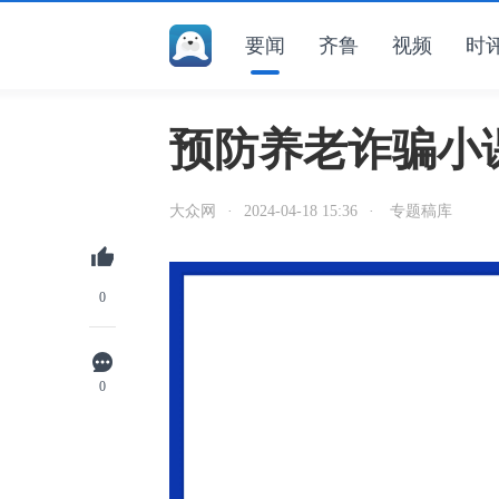
要闻
齐鲁
视频
时
预防养老诈骗小
大众网
·
2024-04-18 15:36
·
专题稿库
0
0