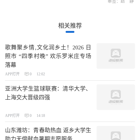
审签：赵 静
相关推荐
歌舞聚乡情,文化润乡土！2026 日
照市 “四季村晚” 欢乐罗米庄专场
落幕
APP打开
0
12:02
亚洲大学生篮球联赛：清华大学、
上海交大晋级四强
APP打开
0
14:18
山东潍坊：青春助热血 返乡大学生
助力无偿献血暑期志愿服务