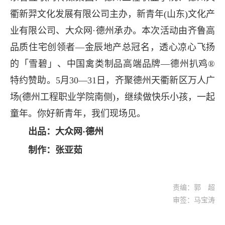
衢新羿文化发展有限公司主办，新青年(山东)文化产
业有限公司、大众网·德州承办。本次活动由齐鲁高
品质住宅创领者—金辰地产总冠名，透心凉心飞扬
的「雪碧」、中国禽类制品高端品牌—德州扒鸡®
特约赞助。5月30—31日，齐聚德州天衢新区万人广
场(德州工程职业学院南侧)，继续做快乐小孩，一起
童年。你好新青年，我们现场见。
出品：大众网·德州
制作：张亚茹
责编：郭 超
审签：马宝涛