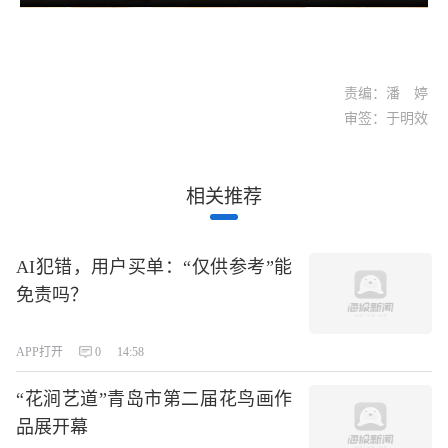
责编：潘 婷
审签：于明效
相关推荐
AI犯错，用户买单：“仅供参考”能
免责吗？
APP打开
0
14:58
“花涧艺道”青岛市第二届花鸟画作
品展开幕