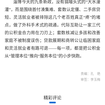
淄博今天的九条新政，没有搞噱头式的“大水漫
灌”，而是围绕首付凑集难、套数认定僵、二手房贷
短、灵活就业者被排除这几个老百姓真正“疼”的堵
点，做了外科手术式的疏通。代际互助让一家三代
的公积金合力用在刀刃上；套数核减让多孩和改善
家庭不被制度误伤；贷款展期和商转公让临困家庭
和灵活就业者有路可退——每一项，都是把公积金
从“管理本位”推向“服务本位”的小步快跑。
责编：孔 艳
审签：李玉梅
精彩评论