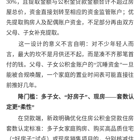
30%，且提取金额与公积金贷款金额合计不超过房
屋总价，资金直接划转至相应的资金监管账户；优
先提取购房人及配偶账户资金，不足部分再由双方
父母、子女补充提取。
这一设计的意义不言自明：对不少年轻人而
言，最大的坎不是月供还不起，而是凑不齐那笔首
付的钱。父母、子女公积金账户的“沉睡资金”一旦
能被合规唤醒，一个家庭的置业时间表可能直接往
前推好几年。
降门槛：多子女、“好房子”、现房——套数认
定更“柔性”
在贷款端，新政明确优化住房公积金贷款住房
套数认定标准：多子女家庭购房、购买高品质住宅
（“好房子”试点）或现房销售项目的，分别核减住