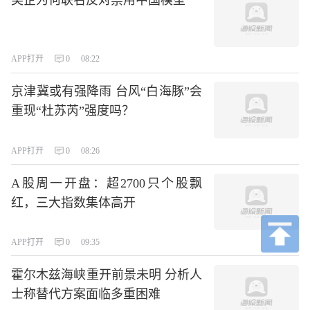
美企为何联名反对禁用中国模型
APP打开
0
08:22
京津冀或有强降雨 台风“白海豚”会
重现“杜苏芮”强度吗？
APP打开
0
08:26
A股周一开盘：超2700只个股飘
红，三大指数集体高开
APP打开
0
09:35
霍尔木兹海峡重开前景未明 分析人
士称替代方案面临多重困难