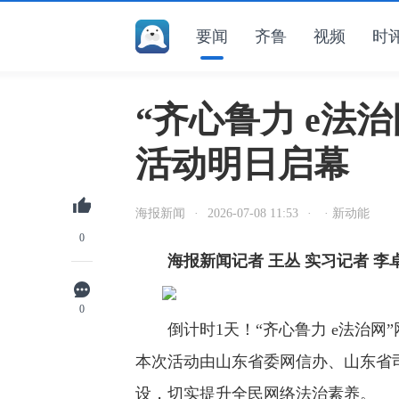
要闻
齐鲁
视频
时
“齐心鲁力 e法
活动明日启幕
海报新闻
·
2026-07-08 11:53
·
· 新动能
0
海报新闻记者 王丛 实习记者 李
0
倒计时1天！“齐心鲁力 e法治网”
本次活动由山东省委网信办、山东省
设，切实提升全民网络法治素养。