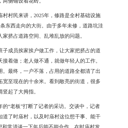
，两侧铺设着花砖。
村民来讲，2025年，修路是全村基础设施
5条东西走向的大街。由于多年未修，道路坑洼
人家挤占道路空间、乱堆乱放的问题。
子成员挨家挨户做工作，让大家把挤占的道
天接着做；老人做不通，就做年轻人的工作。
用。最终，一户不落，占用的道路全都清了出
拓宽至现在的十余米。看到敞亮的街道，很多
清竖起了大拇指。
“老板”打断了记者的采访。交谈中，记者
知道了时庙村，以及时庙村这位想干事、能干
是想和常清谈一下年后能不能合作，在时庙村发