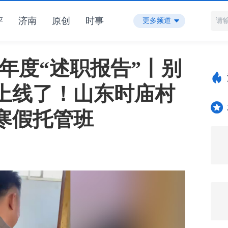
评
济南
原创
时事
更多频道
年度“述职报告”丨别
上线了！山东时庙村
寒假托管班