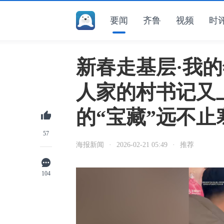
要闻
齐鲁
视频
时
新春走基层·我的
人家的村书记又
的“宝藏”远不止
57
海报新闻
·
2026-02-21 05:49
·
推荐
104