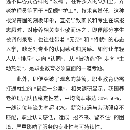
逃不掉各式各样的 “歧视”，在许多人的认知里，养
老护理员等同于 “保姆”“护工”，技术含量低。这种
根深蒂固的刻板印象，直接导致家长和考生在填报
志愿时，对康养相关专业敬而远之。即便部分学生
被调剂录取，也往往带着 “无奈” 和 “将就” 的心态
入学，缺乏对专业的认同感和归属感。如何让年轻
人从 “排斥” 走向 “认同”、从 “被动选择” 走向 “主
动热爱”，是职业教育必须直面的一道考题。
此外，即便突破了观念的藩篱，职业教育仍需
打通就业的 “最后一公里”，相关调研显示，我国养
老护理员队伍稳定性差，平均离职率达 30%-50%，
一线岗位年流失率超 45%。薪资待遇与劳动强度不
匹配，职业认同感低，造成 “招不来、留不住” 的困
境，严重影响了服务的专业性与可持续性。