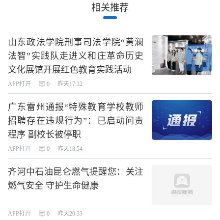
相关推荐
山东政法学院刑事司法学院“黄澜
法智”实践队走进义和庄革命历史
文化展馆开展红色教育实践活动
APP打开
0
昨天17:32
广东雷州通报“特殊教育学校教师
招聘存在违规行为”：已启动问责
程序 副校长被停职
APP打开
0
昨天18:54
齐河中石油昆仑燃气提醒您：关注
燃气安全 守护生命健康
APP打开
0
昨天20:33