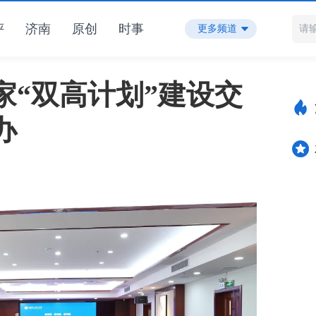
评
济南
原创
时事
更多频道
家“双高计划”建设交
办