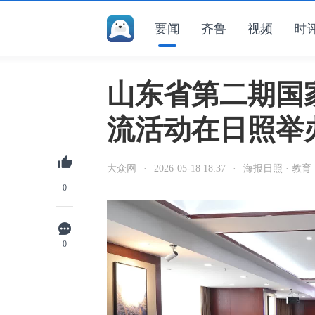
要闻
齐鲁
视频
时
山东省第二期国
流活动在日照举
大众网
·
2026-05-18 18:37
·
海报日照 · 教育
0
0