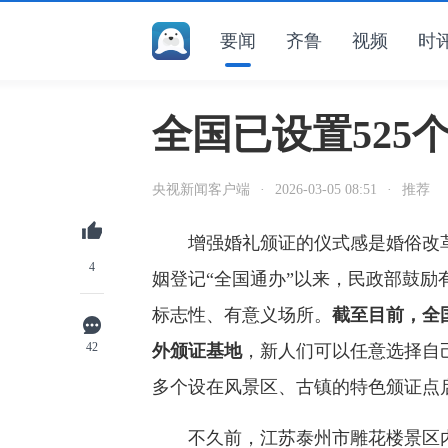
要闻
齐鲁
视频
时
全国已设置525
央视新闻客户端
·
2026-03-05 08:51
·
推荐
增强婚礼颁证的仪式感是婚俗改革
4
姻登记“全国通办”以来，民政部鼓
标志性、有意义场所。
截至目前，全国
42
外颁证基地
，新人们可以任意选择自
多个设在风景区、古镇的特色颁证点
不久前，江苏泰州市雕花楼景区内