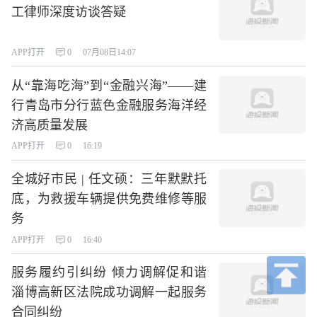
工律师深度访谈答疑
APP打开
0
07月08日14:07
从“靠海吃海”到“金融兴海”——建
行青岛市分行蓝色金融服务海洋经
济高质量发展
APP打开
0
16:19
全城好市民 | 任文硕：三年默默托
底，为救援车辆提供免费维修等服
务
APP打开
0
16:40
服务履约引纠纷 倾力调解促和谐
淄博高新区法院成功调解一起服务
合同纠纷